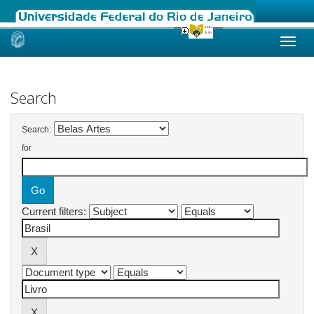
Skip
navigation
Search
Search:
for
Current filters: