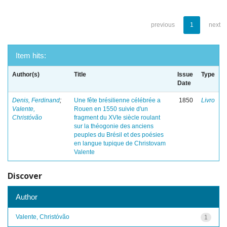
previous
1
next
Item hits:
Author(s)
Title
Issue
Type
Date
Denis, Ferdinand
;
Une fête brésilienne célébrée a
1850
Livro
Valente,
Rouen en 1550 suivie d'un
Christóvão
fragment du XVIe siècle roulant
sur la théogonie des anciens
peuples du Brésil et des poésies
en langue tupique de Christovam
Valente
Discover
Author
Valente, Christóvão
1