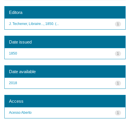
Editora
J. Techener, Libraire..., 1850. (...
1
Date issued
1850
1
Date available
2018
1
Access
Acesso Aberto
1