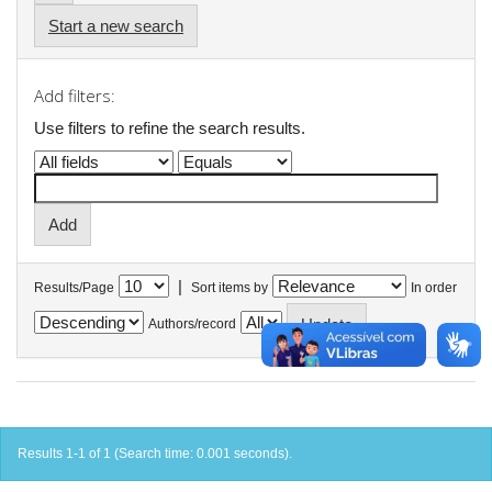
Start a new search
Add filters:
Use filters to refine the search results.
|
Results/Page
Sort items by
In order
Authors/record
Results 1-1 of 1 (Search time: 0.001 seconds).