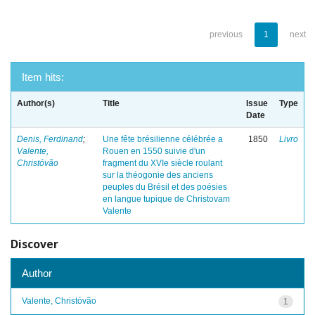
previous
1
next
Item hits:
Author(s)
Title
Issue
Type
Date
Denis, Ferdinand
;
Une fête brésilienne célébrée a
1850
Livro
Valente,
Rouen en 1550 suivie d'un
Christóvão
fragment du XVIe siècle roulant
sur la théogonie des anciens
peuples du Brésil et des poésies
en langue tupique de Christovam
Valente
Discover
Author
Valente, Christóvão
1