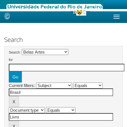
Skip
navigation
Search
Search:
for
Current filters: