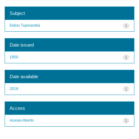
Subject
Índios Tupinambá
1
Date issued
1850
1
Date available
2018
1
Access
Acesso Aberto
1