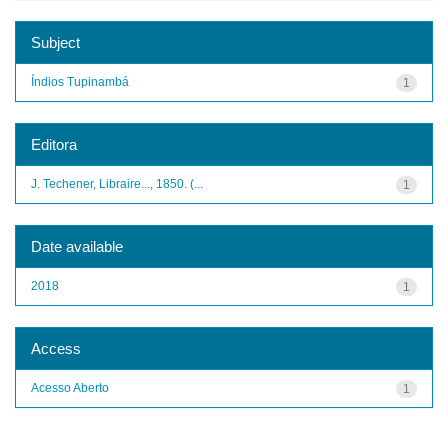
Subject
Índios Tupinambá
1
Editora
J. Techener, Libraire..., 1850. (...
1
Date available
2018
1
Access
Acesso Aberto
1