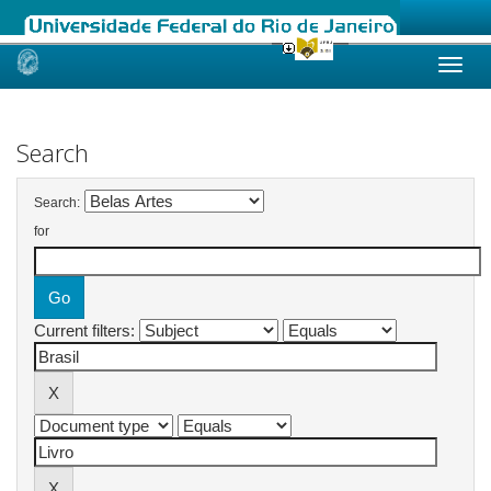
Skip
navigation
Search
Search:
for
Current filters: