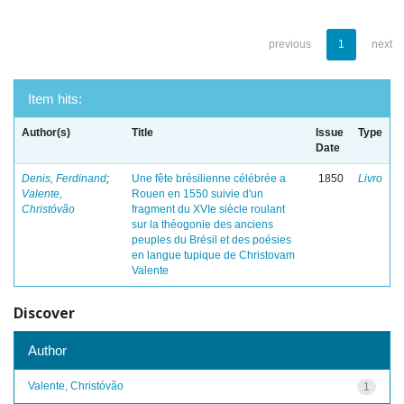
previous
1
next
Item hits:
Author(s)
Title
Issue
Type
Date
Denis, Ferdinand
;
Une fête brésilienne célébrée a
1850
Livro
Valente,
Rouen en 1550 suivie d'un
Christóvão
fragment du XVIe siècle roulant
sur la théogonie des anciens
peuples du Brésil et des poésies
en langue tupique de Christovam
Valente
Discover
Author
Valente, Christóvão
1