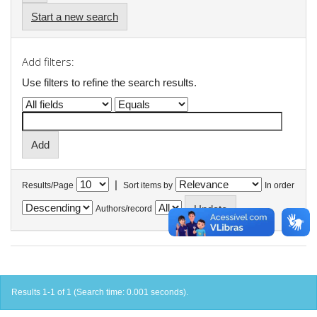
Start a new search
Add filters:
Use filters to refine the search results.
|
Results/Page
Sort items by
In order
Authors/record
Results 1-1 of 1 (Search time: 0.001 seconds).