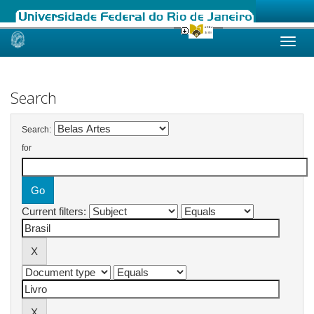
Skip
navigation
Search
Search:
for
Current filters: