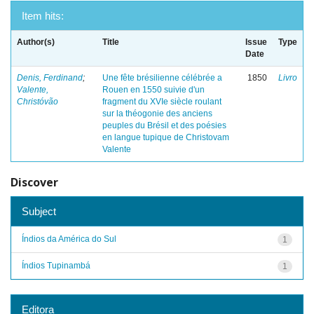
Item hits:
Author(s)
Title
Issue
Type
Date
Denis, Ferdinand
;
Une fête brésilienne célébrée a
1850
Livro
Valente,
Rouen en 1550 suivie d'un
Christóvão
fragment du XVIe siècle roulant
sur la théogonie des anciens
peuples du Brésil et des poésies
en langue tupique de Christovam
Valente
Discover
Subject
Índios da América do Sul
1
Índios Tupinambá
1
Editora