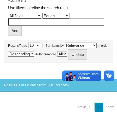
Add filters:
Use filters to refine the search results.
|
Results/Page
Sort items by
In order
Authors/record
Results 1-1 of 1 (Search time: 0.001 seconds).
previous
1
next