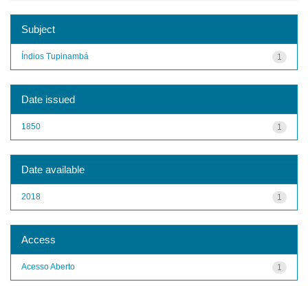
Subject
Índios Tupinambá
1
Date issued
1850
1
Date available
2018
1
Access
Acesso Aberto
1