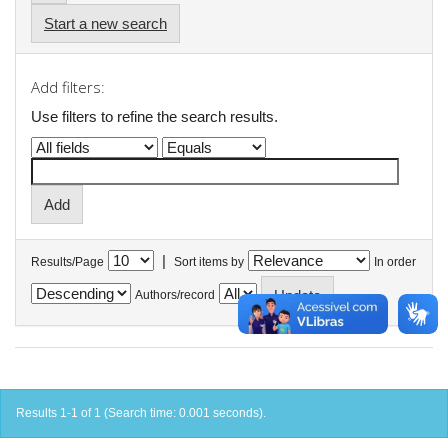
Start a new search
Add filters:
Use filters to refine the search results.
|
Results/Page
Sort items by
In order
Authors/record
Results 1-1 of 1 (Search time: 0.001 seconds).