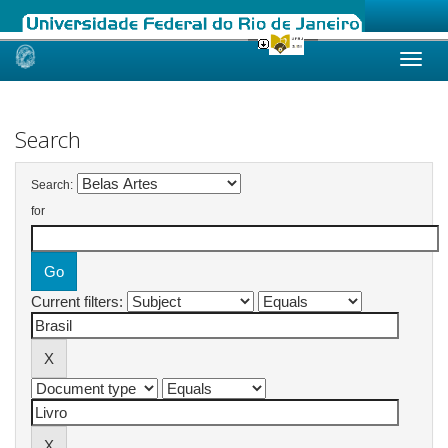
Skip
navigation
Search
Search:
for
Current filters: