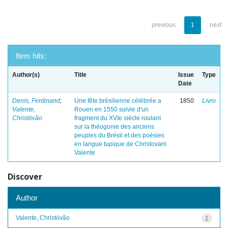
previous
1
next
Item hits:
Author(s)
Title
Issue
Type
Date
Denis, Ferdinand
;
Une fête brésilienne célébrée a
1850
Livro
Valente,
Rouen en 1550 suivie d'un
Christóvão
fragment du XVIe siècle roulant
sur la théogonie des anciens
peuples du Brésil et des poésies
en langue tupique de Christovam
Valente
Discover
Author
Valente, Christóvão
1