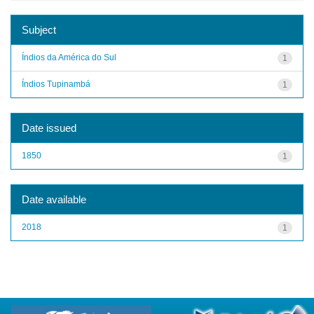
Subject
Índios da América do Sul
1
Índios Tupinambá
1
Date issued
1850
1
Date available
2018
1