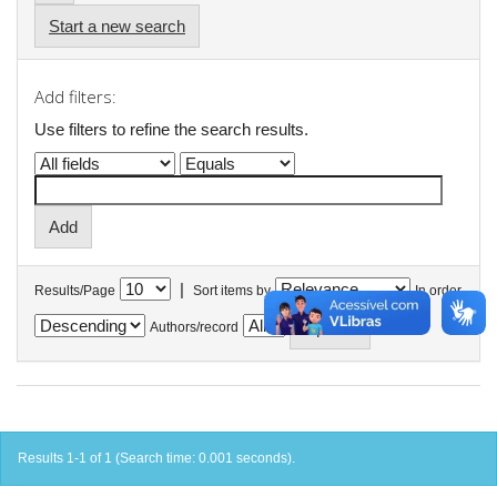
Start a new search
Add filters:
Use filters to refine the search results.
|
Results/Page
Sort items by
In order
Authors/record
Results 1-1 of 1 (Search time: 0.001 seconds).