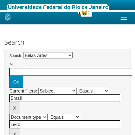
Skip
navigation
Search
Search:
for
Current filters: