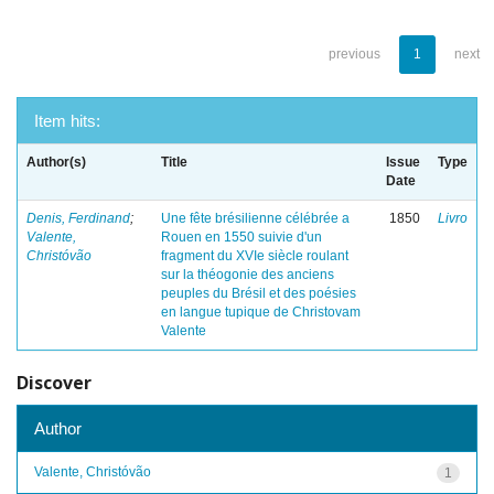
previous
1
next
Item hits:
Author(s)
Title
Issue
Type
Date
Denis, Ferdinand
;
Une fête brésilienne célébrée a
1850
Livro
Valente,
Rouen en 1550 suivie d'un
Christóvão
fragment du XVIe siècle roulant
sur la théogonie des anciens
peuples du Brésil et des poésies
en langue tupique de Christovam
Valente
Discover
Author
Valente, Christóvão
1