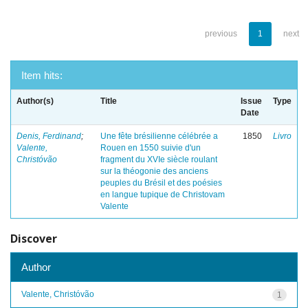
previous
1
next
Item hits:
Author(s)
Title
Issue
Type
Date
Denis, Ferdinand
;
Une fête brésilienne célébrée a
1850
Livro
Valente,
Rouen en 1550 suivie d'un
Christóvão
fragment du XVIe siècle roulant
sur la théogonie des anciens
peuples du Brésil et des poésies
en langue tupique de Christovam
Valente
Discover
Author
Valente, Christóvão
1