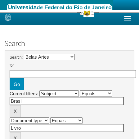
Skip
navigation
Search
Search:
for
Current filters: