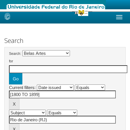
Skip
navigation
Search
Search:
for
Current filters: