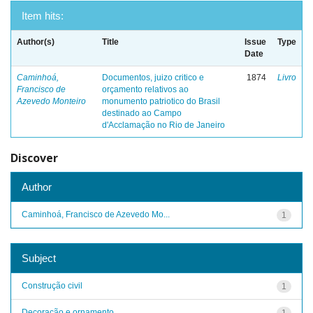
Item hits:
Author(s)
Title
Issue
Type
Date
Caminhoá,
Documentos, juizo critico e
1874
Livro
Francisco de
orçamento relativos ao
Azevedo Monteiro
monumento patriotico do Brasil
destinado ao Campo
d'Acclamação no Rio de Janeiro
Discover
Author
Caminhoá, Francisco de Azevedo Mo...
1
Subject
Construção civil
1
Decoração e ornamento
1