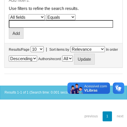
Add filters:
Use filters to refine the search results.
|
Results/Page
Sort items by
In order
Authors/record
Results 1-1 of 1 (Search time: 0.001 seconds).
previous
1
next