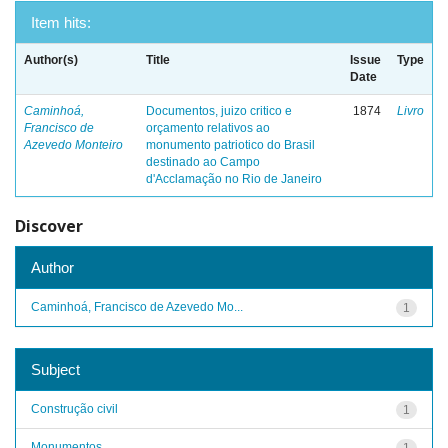
Item hits:
Author(s)
Title
Issue
Type
Date
Caminhoá,
Documentos, juizo critico e
1874
Livro
Francisco de
orçamento relativos ao
Azevedo Monteiro
monumento patriotico do Brasil
destinado ao Campo
d'Acclamação no Rio de Janeiro
Discover
Author
Caminhoá, Francisco de Azevedo Mo...
1
Subject
Construção civil
1
Monumentos
1