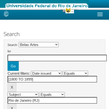
Skip
navigation
Search
Search:
for
Current filters: