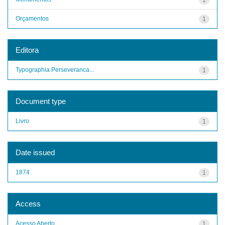
Orçamentos
1
Editora
Typographia Perseveranca...
1
Document type
Livro
1
Date issued
1874
1
Access
Acesso Aberto
1