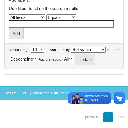
Add filters:
Use filters to refine the search results.
|
Results/Page
Sort items by
In order
Authors/record
Results 1-1 of 1 (Search time: 0.001 seconds).
previous
1
next