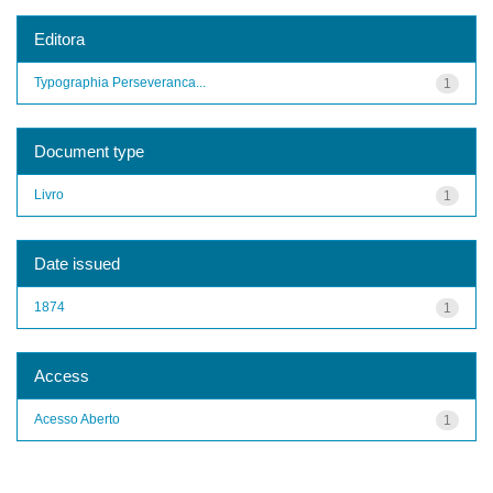
Editora
Typographia Perseveranca...
1
Document type
Livro
1
Date issued
1874
1
Access
Acesso Aberto
1