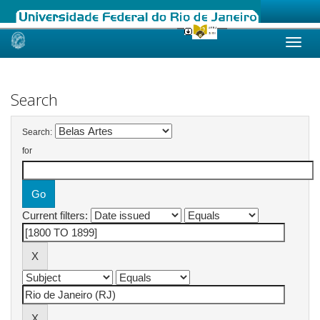
Skip
navigation
Search
Search:
for
Current filters: