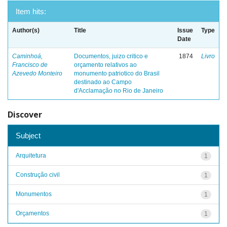
Item hits:
Author(s)
Title
Issue
Type
Date
Caminhoá,
Documentos, juizo critico e
1874
Livro
Francisco de
orçamento relativos ao
Azevedo Monteiro
monumento patriotico do Brasil
destinado ao Campo
d'Acclamação no Rio de Janeiro
Discover
Subject
Arquitetura
1
Construção civil
1
Monumentos
1
Orçamentos
1