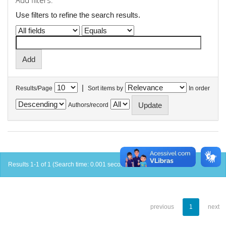
Add filters:
Use filters to refine the search results.
|
Results/Page
Sort items by
In order
Authors/record
Results 1-1 of 1 (Search time: 0.001 seconds).
previous
1
next