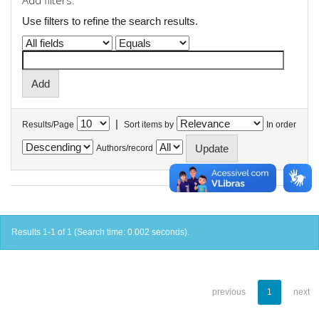
Add filters:
Use filters to refine the search results.
|
Results/Page
Sort items by
In order
Authors/record
Results 1-1 of 1 (Search time: 0.002 seconds).
previous
1
next