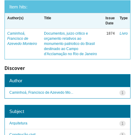
Item hits:
Author(s)
Title
Issue
Type
Date
Caminhoá,
Documentos, juizo critico e
1874
Livro
Francisco de
orçamento relativos ao
Azevedo Monteiro
monumento patriotico do Brasil
destinado ao Campo
d'Acclamação no Rio de Janeiro
Discover
Author
Caminhoá, Francisco de Azevedo Mo...
1
Subject
Arquitetura
1
Construção civil
1