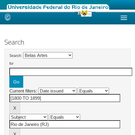
Skip
navigation
Search
Search:
for
Current filters: