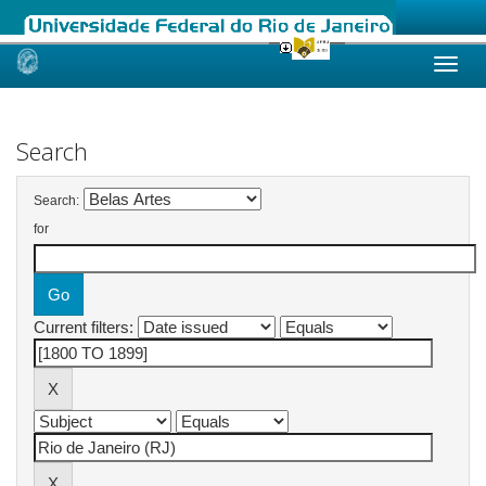
Skip
navigation
Search
Search:
for
Current filters: