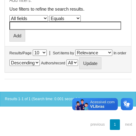
Add filters:
Use filters to refine the search results.
|
Results/Page
Sort items by
In order
Authors/record
Results 1-1 of 1 (Search time: 0.001 seconds).
previous
1
next