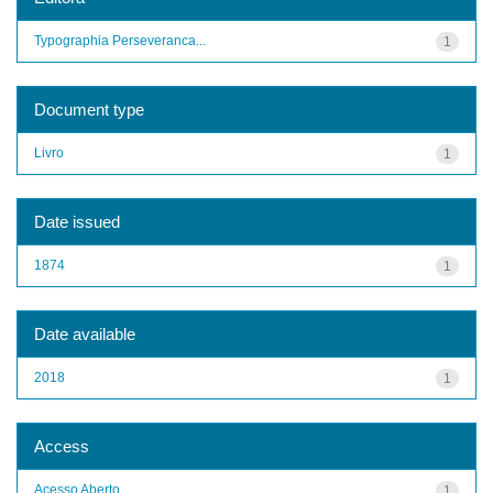
Typographia Perseveranca...
1
Document type
Livro
1
Date issued
1874
1
Date available
2018
1
Access
Acesso Aberto
1