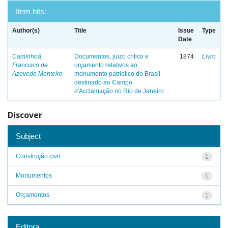
Item hits:
Author(s)
Title
Issue
Type
Date
Caminhoá,
Documentos, juizo critico e
1874
Livro
Francisco de
orçamento relativos ao
Azevedo Monteiro
monumento patriotico do Brasil
destinado ao Campo
d'Acclamação no Rio de Janeiro
Discover
Subject
Construção civil
1
Monumentos
1
Orçamentos
1
Editora