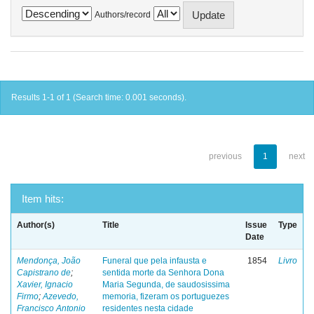
Authors/record
Results 1-1 of 1 (Search time: 0.001 seconds).
previous
1
next
Item hits:
Author(s)
Title
Issue
Type
Date
Mendonça, João
Funeral que pela infausta e
1854
Livro
Capistrano de
;
sentida morte da Senhora Dona
Xavier, Ignacio
Maria Segunda, de saudosissima
Firmo
;
Azevedo,
memoria, fizeram os portuguezes
Francisco Antonio
residentes nesta cidade