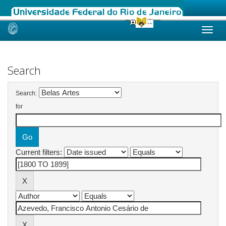
Skip
navigation
Search
Search:
for
Current filters: