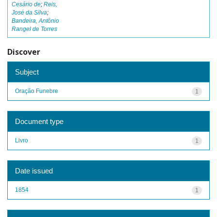
Cesário de
;
Reis,
José da Silva
;
Bandeira, Antônio
Rangel de Torres
Discover
Subject
Oração Funebre
1
Document type
Livro
1
Date issued
1854
1