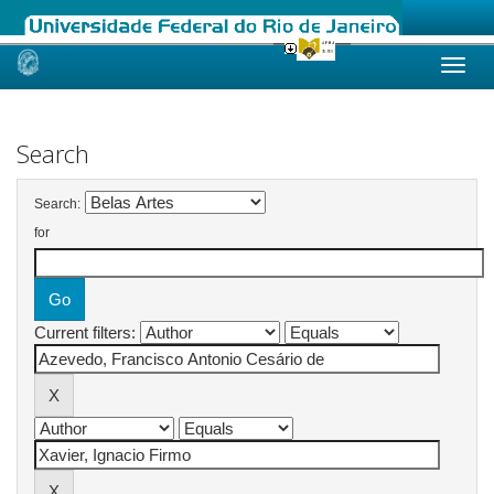
Skip
navigation
Search
Search:
for
Current filters: