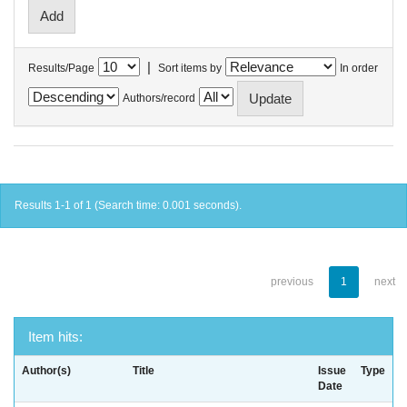
|
Results/Page
Sort items by
In order
Authors/record
Results 1-1 of 1 (Search time: 0.001 seconds).
previous
1
next
Item hits:
Author(s)
Title
Issue
Type
Date