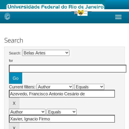
Skip
navigation
Search
Search:
for
Current filters: