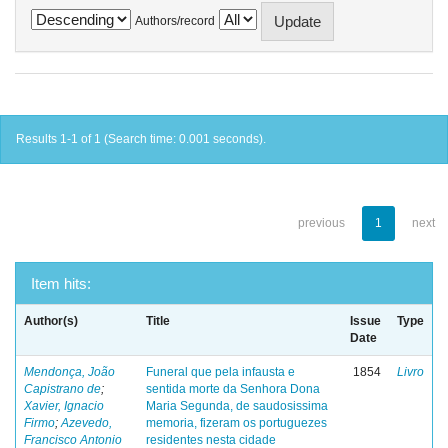
Authors/record
Results 1-1 of 1 (Search time: 0.001 seconds).
previous
1
next
Item hits:
Author(s)
Title
Issue
Type
Date
Mendonça, João
Funeral que pela infausta e
1854
Livro
Capistrano de
;
sentida morte da Senhora Dona
Xavier, Ignacio
Maria Segunda, de saudosissima
Firmo
;
Azevedo,
memoria, fizeram os portuguezes
Francisco Antonio
residentes nesta cidade