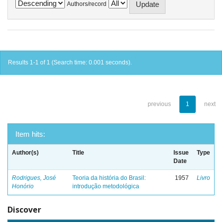
Authors/record
Results 1-1 of 1 (Search time: 0.001 seconds).
previous
1
next
Item hits:
Author(s)
Title
Issue
Type
Date
Rodrigues, José
Teoria da história do Brasil:
1957
Livro
Honório
introdução metodológica
Discover