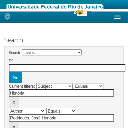
Skip
navigation
Search
Search:
for
Current filters: