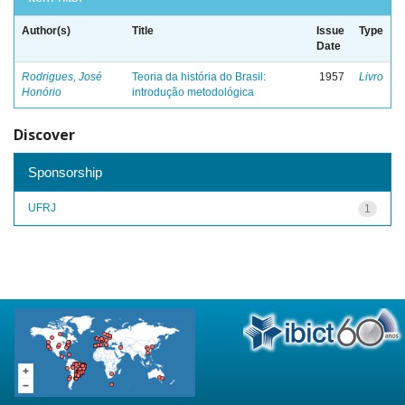
Author(s)
Title
Issue
Type
Date
Rodrigues, José
Teoria da história do Brasil:
1957
Livro
Honório
introdução metodológica
Discover
Sponsorship
UFRJ
1