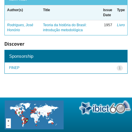
Author(s)
Title
Issue
Type
Date
Rodrigues, José
Teoria da história do Brasil:
1957
Livro
Honório
introdução metodológica
Discover
Sponsorship
FINEP
1