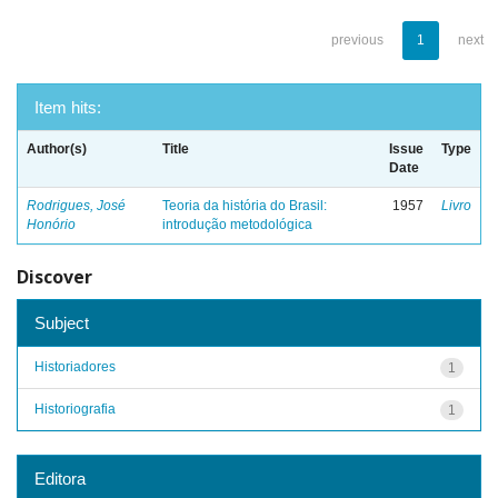
previous
1
next
Item hits:
Author(s)
Title
Issue
Type
Date
Rodrigues, José
Teoria da história do Brasil:
1957
Livro
Honório
introdução metodológica
Discover
Subject
Historiadores
1
Historiografia
1
Editora