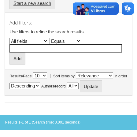
Start a new search
Add filters:
Use filters to refine the search results.
|
Results/Page
Sort items by
In order
Authors/record
Results 1-1 of 1 (Search time: 0.001 seconds).