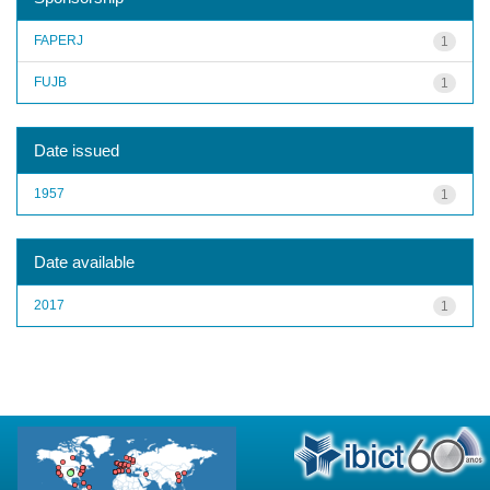
FAPERJ
1
FUJB
1
Date issued
1957
1
Date available
2017
1