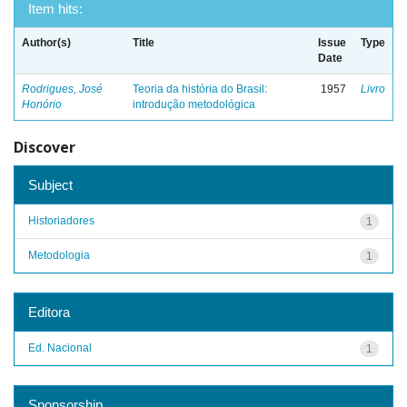
Item hits:
Author(s)
Title
Issue
Type
Date
Rodrigues, José
Teoria da história do Brasil:
1957
Livro
Honório
introdução metodológica
Discover
Subject
Historiadores
1
Metodologia
1
Editora
Ed. Nacional
1
Sponsorship