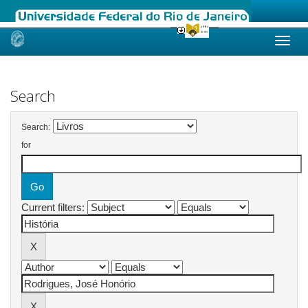
Skip
navigation
Search
Search:
for
Current filters: