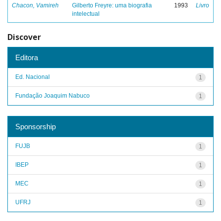
Chacon, Vamireh
Gilberto Freyre: uma biografia
1993
Livro
intelectual
Discover
Editora
Ed. Nacional
1
Fundação Joaquim Nabuco
1
Sponsorship
FUJB
1
IBEP
1
MEC
1
UFRJ
1