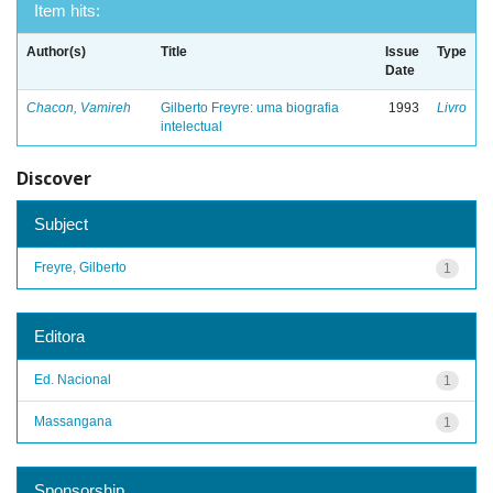
Item hits:
Author(s)
Title
Issue
Type
Date
Chacon, Vamireh
Gilberto Freyre: uma biografia
1993
Livro
intelectual
Discover
Subject
Freyre, Gilberto
1
Editora
Ed. Nacional
1
Massangana
1
Sponsorship