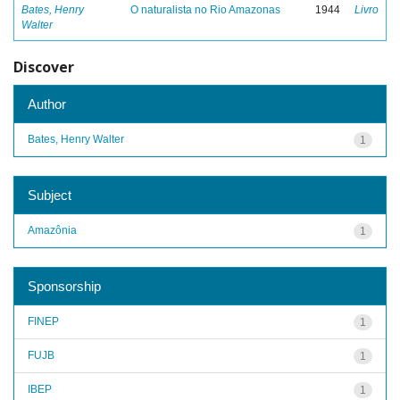
Bates, Henry
O naturalista no Rio Amazonas
1944
Livro
Walter
Discover
Author
Bates, Henry Walter
1
Subject
Amazônia
1
Sponsorship
FINEP
1
FUJB
1
IBEP
1