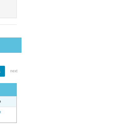
1
next
e
o