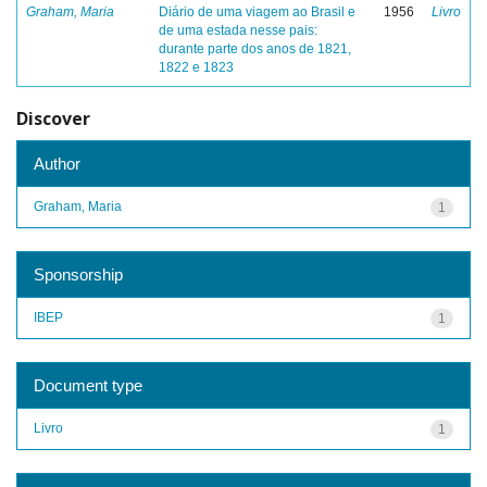
Graham, Maria
Diário de uma viagem ao Brasil e
1956
Livro
de uma estada nesse pais:
durante parte dos anos de 1821,
1822 e 1823
Discover
Author
Graham, Maria
1
Sponsorship
IBEP
1
Document type
Livro
1