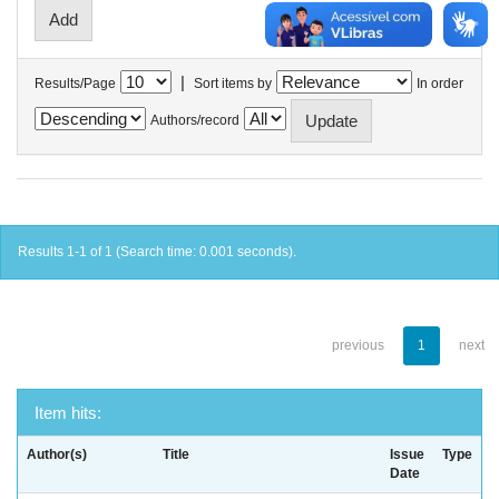
|
Results/Page
Sort items by
In order
Authors/record
Results 1-1 of 1 (Search time: 0.001 seconds).
previous
1
next
Item hits:
Author(s)
Title
Issue
Type
Date