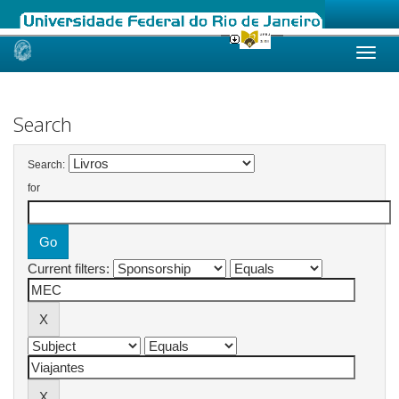
Skip
navigation
Search
Search:
for
Current filters: