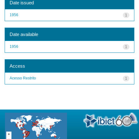
Date issued
1956
1
Date available
1956
1
Access
Acesso Restrito
1