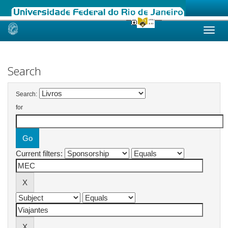
Skip
navigation
Search
Search:
for
Current filters: