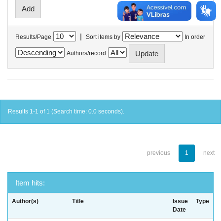
|
Results/Page
Sort items by
In order
Authors/record
Results 1-1 of 1 (Search time: 0.0 seconds).
previous
1
next
Item hits:
Author(s)
Title
Issue
Type
Date