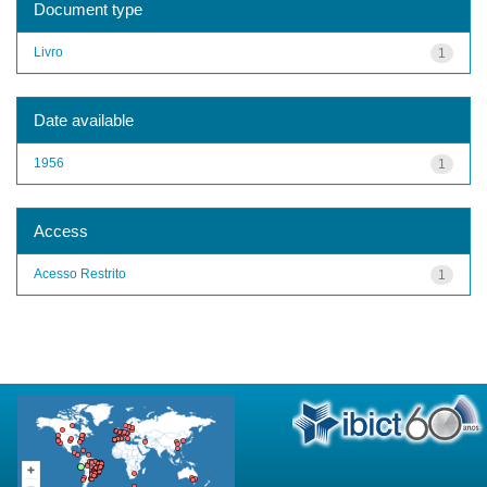
Document type
Livro
1
Date available
1956
1
Access
Acesso Restrito
1