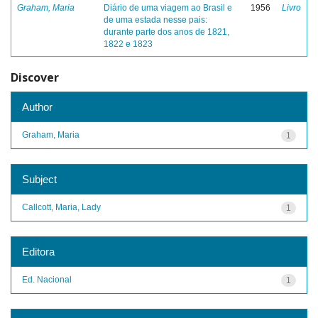
Graham, Maria
Diário de uma viagem ao Brasil e
1956
Livro
de uma estada nesse pais:
durante parte dos anos de 1821,
1822 e 1823
Discover
Author
Graham, Maria
1
Subject
Callcott, Maria, Lady
1
Editora
Ed. Nacional
1