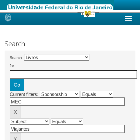
Skip
navigation
Search
Search:
for
Current filters: