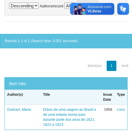
Authors/record
Results 1-1 of 1 (Search time: 0.001 seconds).
previous
1
next
Item hits:
Author(s)
Title
Issue
Type
Date
Graham, Maria
Diário de uma viagem ao Brasil e
1956
Livro
de uma estada nesse pais:
durante parte dos anos de 1821,
1822 e 1823