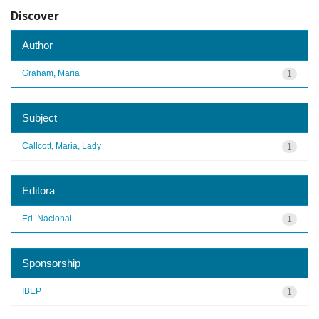
Discover
Author
Graham, Maria
1
Subject
Callcott, Maria, Lady
1
Editora
Ed. Nacional
1
Sponsorship
IBEP
1