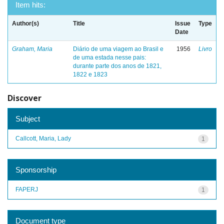
Item hits:
Author(s)
Title
Issue
Type
Date
Graham, Maria
Diário de uma viagem ao Brasil e
1956
Livro
de uma estada nesse pais:
durante parte dos anos de 1821,
1822 e 1823
Discover
Subject
Callcott, Maria, Lady
1
Sponsorship
FAPERJ
1
Document type