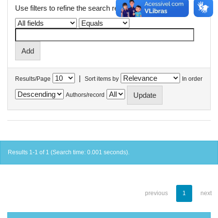
Use filters to refine the search results.
|
Results/Page
Sort items by
In order
Authors/record
Results 1-1 of 1 (Search time: 0.001 seconds).
previous
1
next