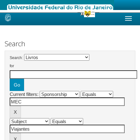
Skip
navigation
Search
Search:
for
Current filters: