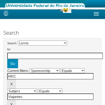
Skip
navigation
Search
Search:
for
Current filters: