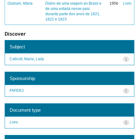
Graham, Maria
Diário de uma viagem ao Brasil e
1956
Livro
de uma estada nesse pais:
durante parte dos anos de 1821,
1822 e 1823
Discover
Subject
Callcott, Maria, Lady
1
Sponsorship
FAPERJ
1
Document type
Livro
1