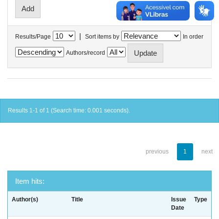
|
Results/Page
Sort items by
In order
Authors/record
Results 1-1 of 1 (Search time: 0.001 seconds).
previous
1
next
Item hits:
Author(s)
Title
Issue
Type
Date