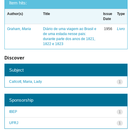
Item hits:
Author(s)
Title
Issue
Type
Date
Graham, Maria
Diário de uma viagem ao Brasil e
1956
Livro
de uma estada nesse pais:
durante parte dos anos de 1821,
1822 e 1823
Discover
Subject
Callcott, Maria, Lady
1
Sponsorship
IBEP
1
UFRJ
1