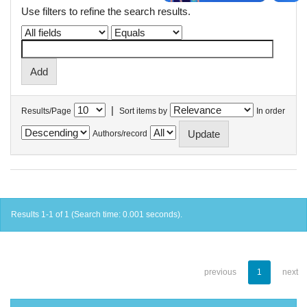
Use filters to refine the search results.
|
Results/Page
Sort items by
In order
Authors/record
Results 1-1 of 1 (Search time: 0.001 seconds).
previous
1
next