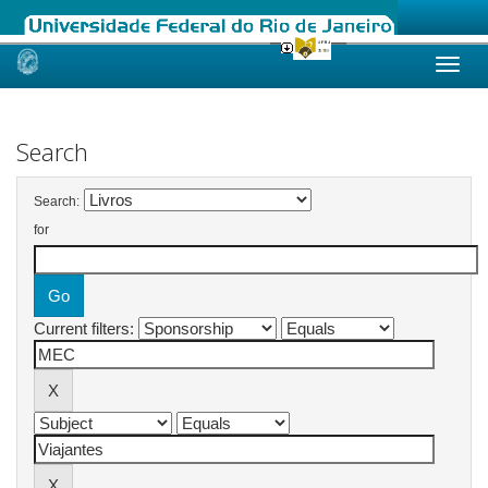
Skip
navigation
Search
Search:
for
Current filters: