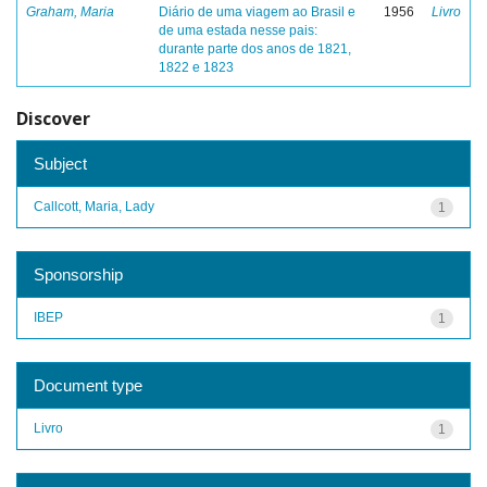
Graham, Maria
Diário de uma viagem ao Brasil e
1956
Livro
de uma estada nesse pais:
durante parte dos anos de 1821,
1822 e 1823
Discover
Subject
Callcott, Maria, Lady
1
Sponsorship
IBEP
1
Document type
Livro
1