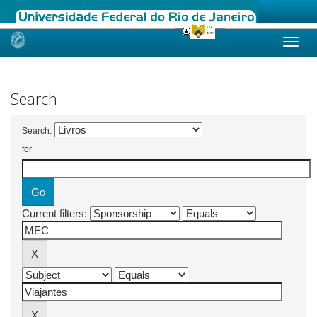
Skip
navigation
Search
Search:
for
Current filters: