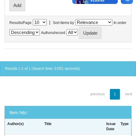
|
Results/Page
Sort items by
In order
Authors/record
Results 1-1 of 1 (Search time: 0.001 seconds).
previous
1
next
Item hits:
Author(s)
Title
Issue
Type
Date