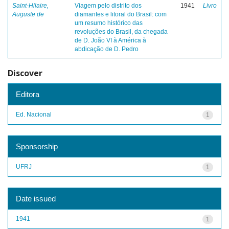
Saint-Hilaire,
Viagem pelo distrito dos
1941
Livro
Auguste de
diamantes e litoral do Brasil: com
um resumo histórico das
revoluções do Brasil, da chegada
de D. João VI à América à
abdicação de D. Pedro
Discover
Editora
Ed. Nacional
1
Sponsorship
UFRJ
1
Date issued
1941
1