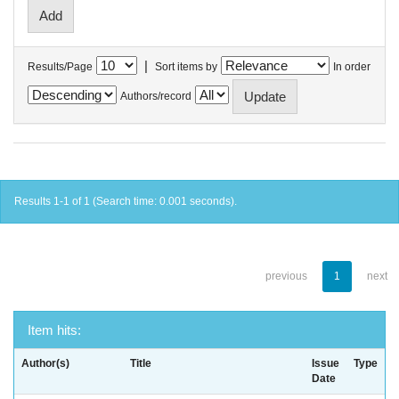
|
Results/Page
Sort items by
In order
Authors/record
Results 1-1 of 1 (Search time: 0.001 seconds).
previous
1
next
Item hits:
Author(s)
Title
Issue
Type
Date