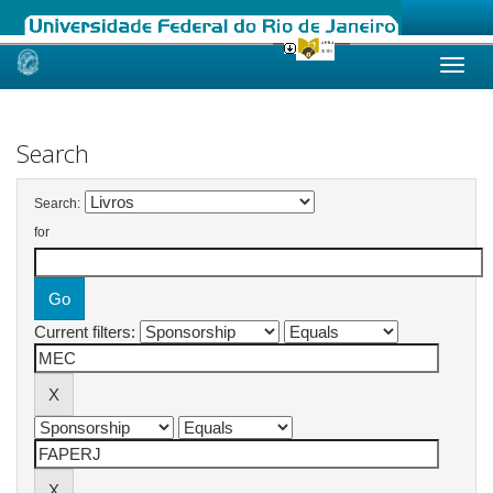
Skip
navigation
Search
Search:
for
Current filters: