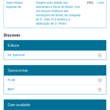
Saint-Hilaire,
Viagem pelo distrito dos
1941
Livro
Auguste de
diamantes e litoral do Brasil: com
um resumo histórico das
revoluções do Brasil, da chegada
de D. João VI à América à
abdicação de D. Pedro
Discover
Editora
Ed. Nacional
1
Sponsorship
FUJB
1
IBEP
1
Date available