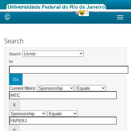
Skip
navigation
Search
Search:
for
Current filters: