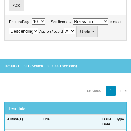
|
Results/Page
Sort items by
In order
Authors/record
Results 1-1 of 1 (Search time: 0.001 seconds).
previous
1
next
Item hits:
Author(s)
Title
Issue
Type
Date