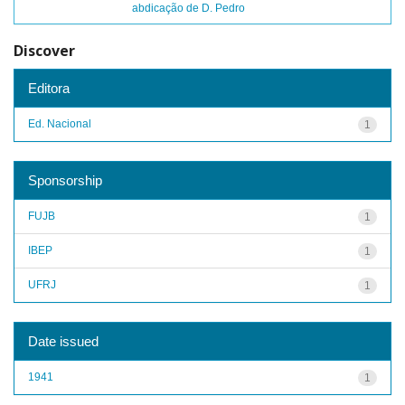
abdicação de D. Pedro
Discover
Editora
Ed. Nacional
1
Sponsorship
FUJB
1
IBEP
1
UFRJ
1
Date issued
1941
1