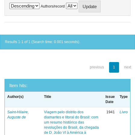
Authors/record
Results 1-1 of 1 (Search time: 0.001 seconds).
previous
1
next
Item hits:
Author(s)
Title
Issue
Type
Date
Saint-Hilaire,
Viagem pelo distrito dos
1941
Livro
Auguste de
diamantes e litoral do Brasil: com
um resumo histórico das
revoluções do Brasil, da chegada
de D. João VI à América à