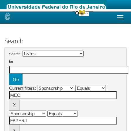
Skip
navigation
Search
Search:
for
Current filters: