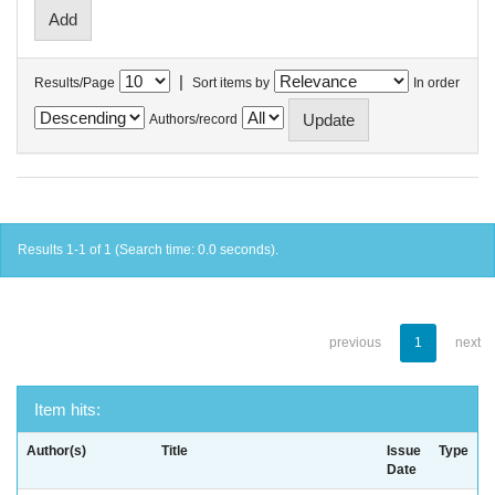
|
Results/Page
Sort items by
In order
Authors/record
Results 1-1 of 1 (Search time: 0.0 seconds).
previous
1
next
Item hits:
Author(s)
Title
Issue
Type
Date