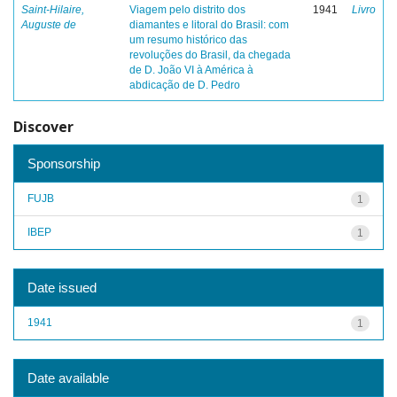
Saint-Hilaire,
Viagem pelo distrito dos
1941
Livro
Auguste de
diamantes e litoral do Brasil: com
um resumo histórico das
revoluções do Brasil, da chegada
de D. João VI à América à
abdicação de D. Pedro
Discover
Sponsorship
FUJB
1
IBEP
1
Date issued
1941
1
Date available