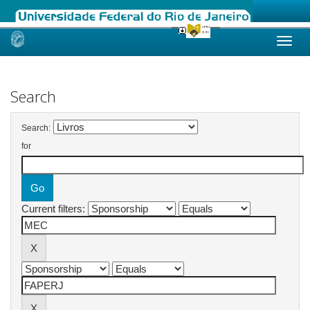
Skip
navigation
Search
Search:
for
Current filters: