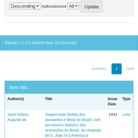
Authors/record
Results 1-1 of 1 (Search time: 0.0 seconds).
previous
1
next
Item hits:
Author(s)
Title
Issue
Type
Date
Saint-Hilaire,
Viagem pelo distrito dos
1941
Livro
Auguste de
diamantes e litoral do Brasil: com
um resumo histórico das
revoluções do Brasil, da chegada
de D. João VI à América à