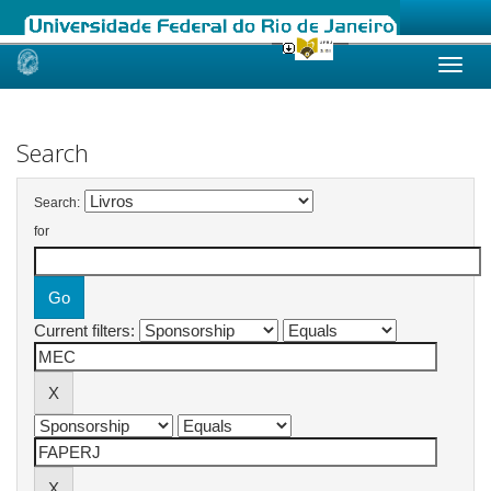
Skip
navigation
Search
Search:
for
Current filters: