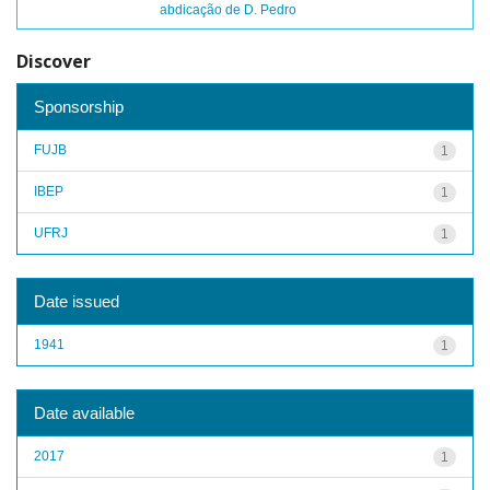
abdicação de D. Pedro
Discover
Sponsorship
FUJB
1
IBEP
1
UFRJ
1
Date issued
1941
1
Date available
2017
1