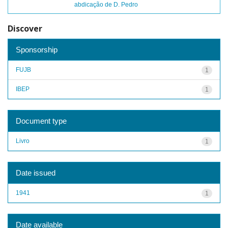
abdicação de D. Pedro
Discover
Sponsorship
FUJB
1
IBEP
1
Document type
Livro
1
Date issued
1941
1
Date available