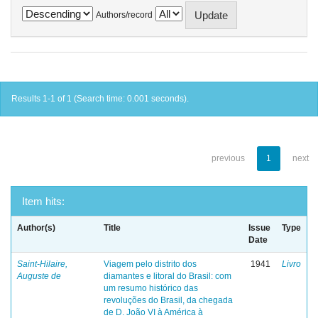
Authors/record
Results 1-1 of 1 (Search time: 0.001 seconds).
previous
1
next
Item hits:
Author(s)
Title
Issue
Type
Date
Saint-Hilaire,
Viagem pelo distrito dos
1941
Livro
Auguste de
diamantes e litoral do Brasil: com
um resumo histórico das
revoluções do Brasil, da chegada
de D. João VI à América à