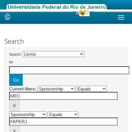
Skip
navigation
Search
Search:
for
Current filters: