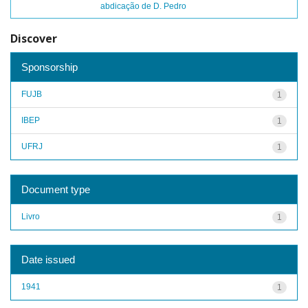
abdicação de D. Pedro
Discover
Sponsorship
FUJB
1
IBEP
1
UFRJ
1
Document type
Livro
1
Date issued
1941
1