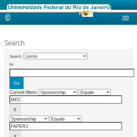
Skip
navigation
Search
Search:
for
Current filters: