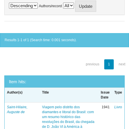
Authors/record
Results 1-1 of 1 (Search time: 0.001 seconds).
previous
1
next
Item hits:
Author(s)
Title
Issue
Type
Date
Saint-Hilaire,
Viagem pelo distrito dos
1941
Livro
Auguste de
diamantes e litoral do Brasil: com
um resumo histórico das
revoluções do Brasil, da chegada
de D. João VI à América à