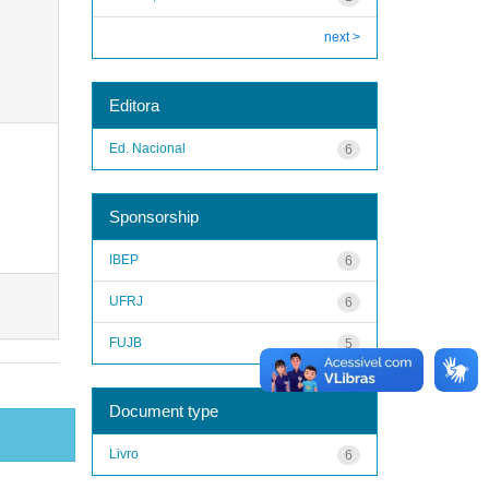
next >
Editora
Ed. Nacional
6
Sponsorship
IBEP
6
UFRJ
6
FUJB
5
Document type
Livro
6