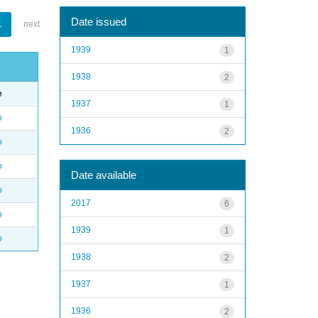
Date issued
1
next
1939
1
1938
2
e
1937
1
o
1936
2
o
o
Date available
o
2017
6
o
1939
1
o
1938
2
1937
1
1936
2