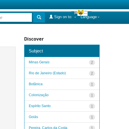
Sign on to:
Language
Discover
Subject
Minas Gerais
2
Rio de Janeiro (Estado)
2
Botânica
1
Colonização
1
Espírito Santo
1
Goiás
1
Pereira, Carlos da Costa
1