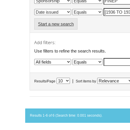
Start a new search
Add filters:
Use filters to refine the search results.
|
Results/Page
Sort items by
Results 1-6 of 6 (Search time: 0.001 seconds).