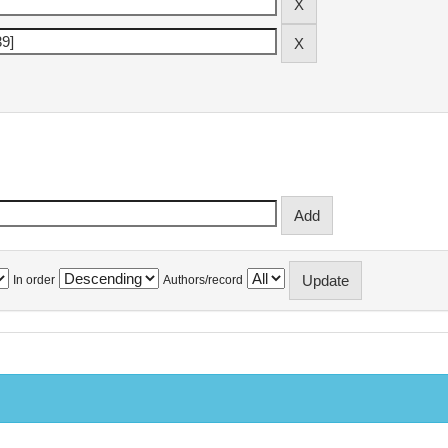
In order
Authors/record