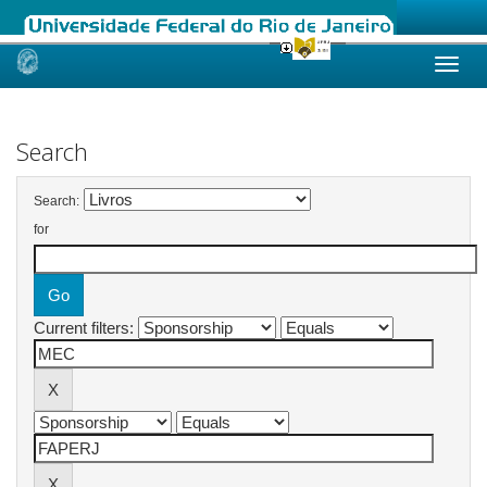
Skip
navigation
Search
Search:
for
Current filters: