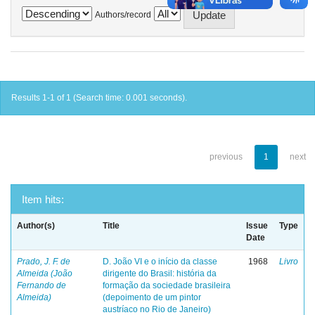
Authors/record
Results 1-1 of 1 (Search time: 0.001 seconds).
previous
1
next
Item hits:
Author(s)
Title
Issue
Type
Date
Prado, J. F. de
D. João VI e o início da classe
1968
Livro
Almeida (João
dirigente do Brasil: história da
Fernando de
formação da sociedade brasileira
Almeida)
(depoimento de um pintor
austríaco no Rio de Janeiro)