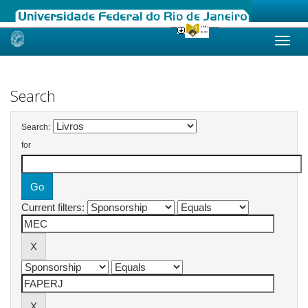
Skip
navigation
Search
Search:
for
Current filters: