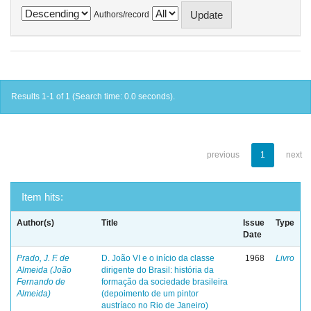
Authors/record
Results 1-1 of 1 (Search time: 0.0 seconds).
previous
1
next
Item hits:
Author(s)
Title
Issue
Type
Date
Prado, J. F. de
D. João VI e o início da classe
1968
Livro
Almeida (João
dirigente do Brasil: história da
Fernando de
formação da sociedade brasileira
Almeida)
(depoimento de um pintor
austríaco no Rio de Janeiro)