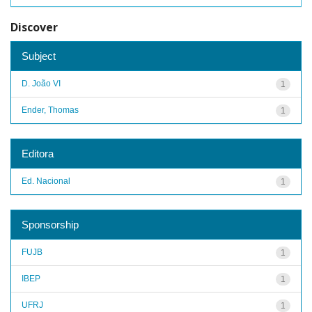
Discover
Subject
D. João VI
1
Ender, Thomas
1
Editora
Ed. Nacional
1
Sponsorship
FUJB
1
IBEP
1
UFRJ
1