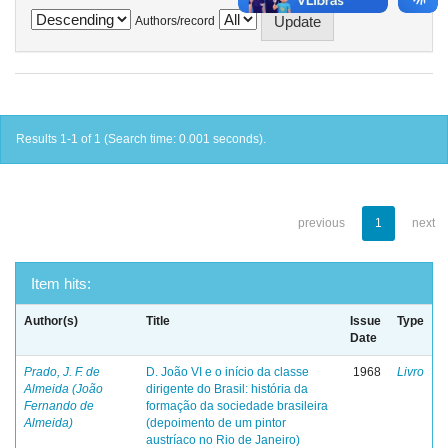
Authors/record
Results 1-1 of 1 (Search time: 0.001 seconds).
previous
1
next
Item hits:
Author(s)
Title
Issue
Type
Date
Prado, J. F. de
D. João VI e o início da classe
1968
Livro
Almeida (João
dirigente do Brasil: história da
Fernando de
formação da sociedade brasileira
Almeida)
(depoimento de um pintor
austríaco no Rio de Janeiro)