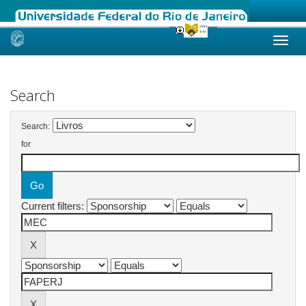
Skip
navigation
Search
Search:
for
Current filters: