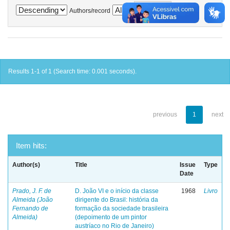
Authors/record
Results 1-1 of 1 (Search time: 0.001 seconds).
previous
1
next
Item hits:
Author(s)
Title
Issue
Type
Date
Prado, J. F. de
D. João VI e o início da classe
1968
Livro
Almeida (João
dirigente do Brasil: história da
Fernando de
formação da sociedade brasileira
Almeida)
(depoimento de um pintor
austríaco no Rio de Janeiro)