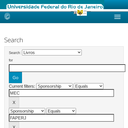
Skip
navigation
Search
Search:
for
Current filters: