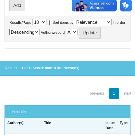
|
Results/Page
Sort items by
In order
Authors/record
Results 1-1 of 1 (Search time: 0.001 seconds).
previous
1
next
Item hits:
Author(s)
Title
Issue
Type
Date