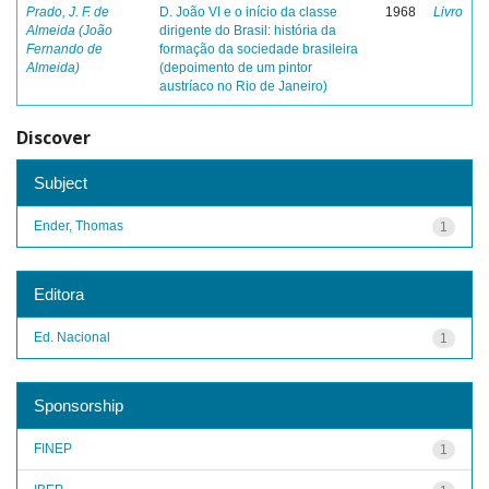
Prado, J. F. de
D. João VI e o início da classe
1968
Livro
Almeida (João
dirigente do Brasil: história da
Fernando de
formação da sociedade brasileira
Almeida)
(depoimento de um pintor
austríaco no Rio de Janeiro)
Discover
Subject
Ender, Thomas
1
Editora
Ed. Nacional
1
Sponsorship
FINEP
1