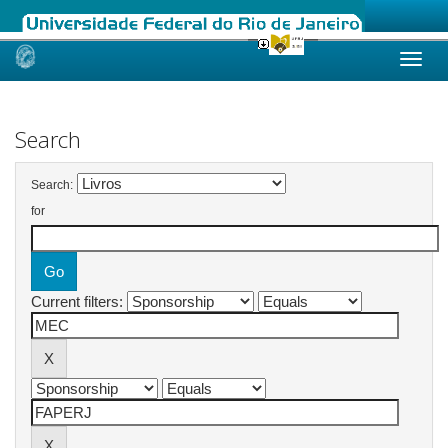
Skip
navigation
Search
Search:
for
Current filters: