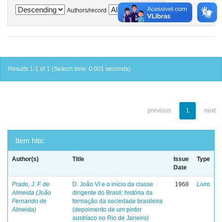
Authors/record
Results 1-1 of 1 (Search time: 0.001 seconds).
previous
1
next
Item hits:
Author(s)
Title
Issue
Type
Date
Prado, J. F. de
D. João VI e o início da classe
1968
Livro
Almeida (João
dirigente do Brasil: história da
Fernando de
formação da sociedade brasileira
Almeida)
(depoimento de um pintor
austríaco no Rio de Janeiro)