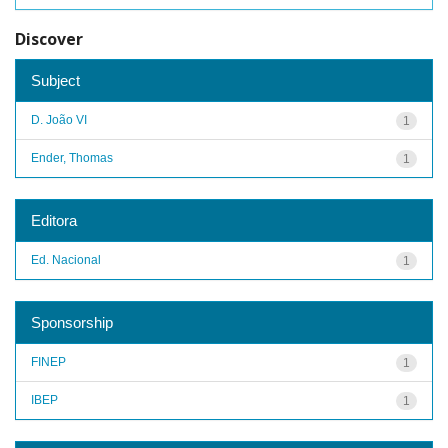
Discover
Subject
D. João VI
1
Ender, Thomas
1
Editora
Ed. Nacional
1
Sponsorship
FINEP
1
IBEP
1