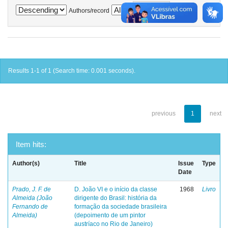
Authors/record
Results 1-1 of 1 (Search time: 0.001 seconds).
previous
1
next
Item hits:
Author(s)
Title
Issue
Type
Date
Prado, J. F. de
D. João VI e o início da classe
1968
Livro
Almeida (João
dirigente do Brasil: história da
Fernando de
formação da sociedade brasileira
Almeida)
(depoimento de um pintor
austríaco no Rio de Janeiro)