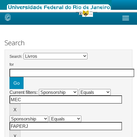
Skip
navigation
Search
Search:
for
Current filters: