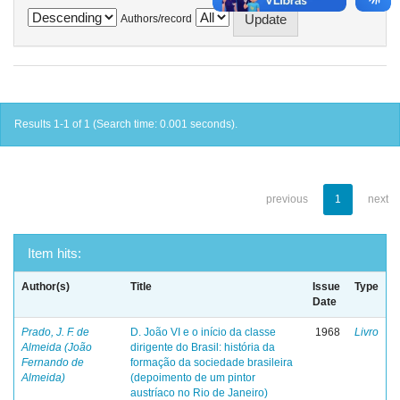
Authors/record
Results 1-1 of 1 (Search time: 0.001 seconds).
previous
1
next
Item hits:
Author(s)
Title
Issue
Type
Date
Prado, J. F. de
D. João VI e o início da classe
1968
Livro
Almeida (João
dirigente do Brasil: história da
Fernando de
formação da sociedade brasileira
Almeida)
(depoimento de um pintor
austríaco no Rio de Janeiro)