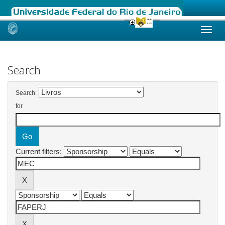
Skip
navigation
Search
Search:
for
Current filters: