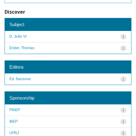
Discover
Subject
D. João VI
1
Ender, Thomas
1
Editora
Ed. Nacional
1
Sponsorship
FINEP
1
IBEP
1
UFRJ
1