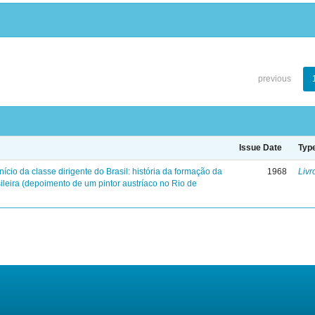
previous
Issue Date
Typ
início da classe dirigente do Brasil: história da formação da
1968
Livr
ileira (depoimento de um pintor austríaco no Rio de