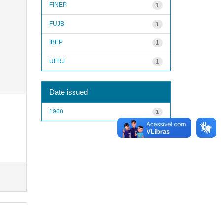
FINEP
1
FUJB
1
IBEP
1
UFRJ
1
Date issued
1968
1