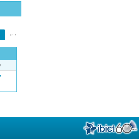
1
next
e
o