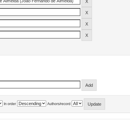
In order
Authors/record