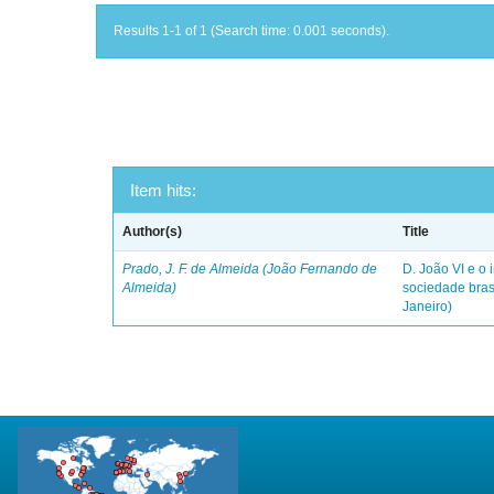
Results 1-1 of 1 (Search time: 0.001 seconds).
Item hits:
Author(s)
Title
Prado, J. F. de Almeida (João Fernando de
D. João VI e o 
Almeida)
sociedade bras
Janeiro)