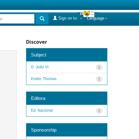
Sign on to:
Language
Discover
Subject
D. João VI
1
Ender, Thomas
1
Editora
Ed. Nacional
1
Sponsorship