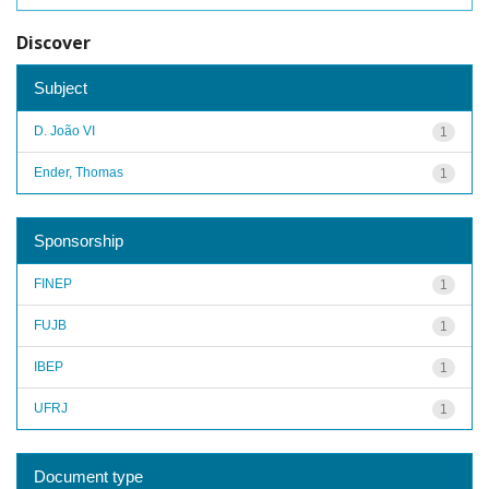
Discover
Subject
D. João VI
1
Ender, Thomas
1
Sponsorship
FINEP
1
FUJB
1
IBEP
1
UFRJ
1
Document type