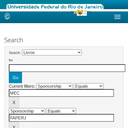
Skip
navigation
Search
Search:
for
Current filters: