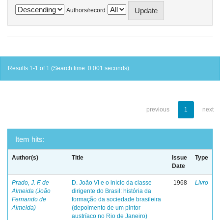
Authors/record
Results 1-1 of 1 (Search time: 0.001 seconds).
previous
1
next
Item hits:
Author(s)
Title
Issue
Type
Date
Prado, J. F. de
D. João VI e o início da classe
1968
Livro
Almeida (João
dirigente do Brasil: história da
Fernando de
formação da sociedade brasileira
Almeida)
(depoimento de um pintor
austríaco no Rio de Janeiro)