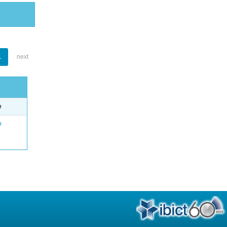
1
next
e
o