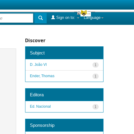
Sign on to:
Language
Discover
Subject
D. João VI
1
Ender, Thomas
1
Editora
Ed. Nacional
1
Sponsorship