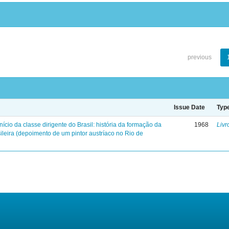
previous
Issue Date
Typ
início da classe dirigente do Brasil: história da formação da
1968
Livr
ileira (depoimento de um pintor austríaco no Rio de