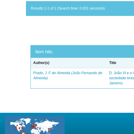
Results 1-1 of 1 (Search time: 0.001 seconds).
Item hits:
Author(s)
Title
Prado, J. F. de Almeida (João Fernando de
D. João VI e o 
Almeida)
sociedade bras
Janeiro)