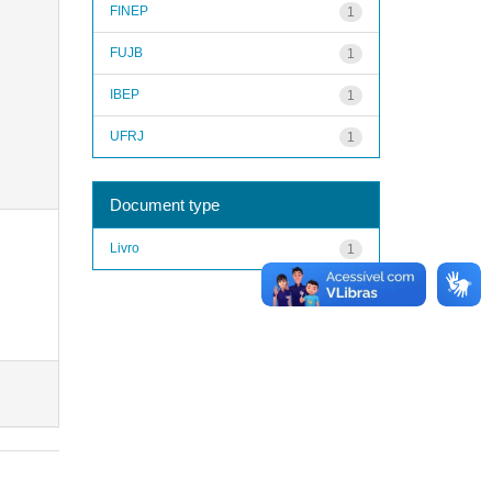
FINEP
1
FUJB
1
IBEP
1
UFRJ
1
Document type
Livro
1