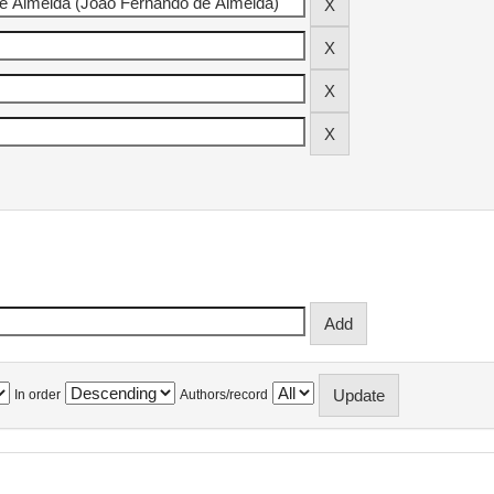
In order
Authors/record